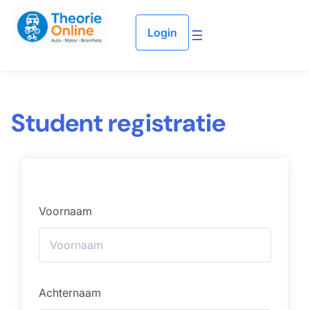
Ga naar de inhoud
Login
Student registratie
Voornaam
Achternaam