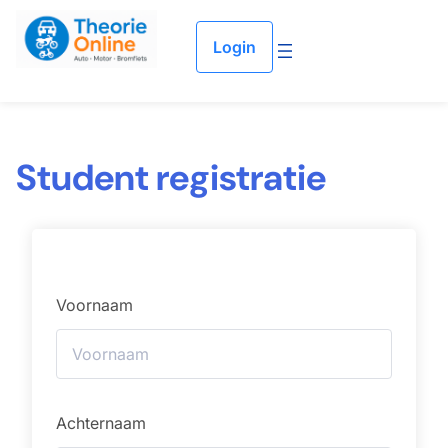
Ga naar de inhoud
Login
Student registratie
Voornaam
Achternaam