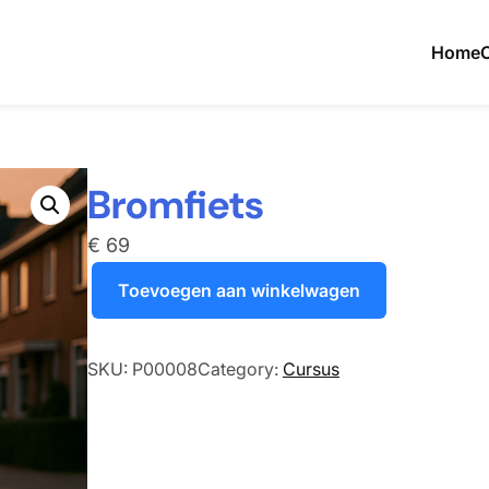
Home
Bromfiets
€
69
Bromfiets aantal
Toevoegen aan winkelwagen
SKU:
P00008
Category:
Cursus