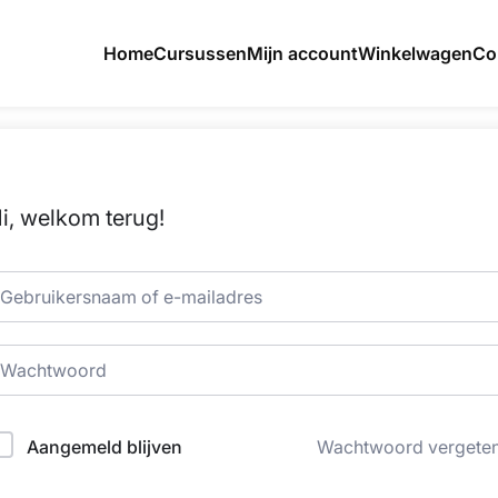
Home
Cursussen
Mijn account
Winkelwagen
Co
i, welkom terug!
Aangemeld blijven
Wachtwoord vergete