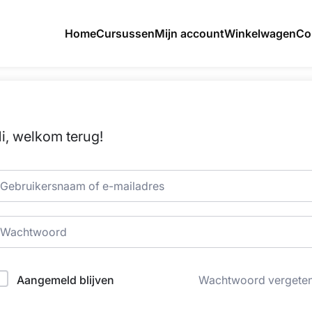
Home
Cursussen
Mijn account
Winkelwagen
Co
i, welkom terug!
Aangemeld blijven
Wachtwoord vergete